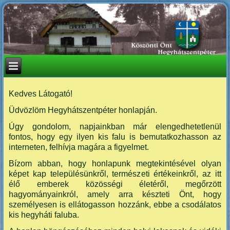
Kedves Látogató!
Üdvözlöm Hegyhátszentpéter honlapján.
Úgy gondolom, napjainkban már elengedhetetlenül
fontos, hogy egy ilyen kis falu is bemutatkozhasson az
interneten, felhívja magára a figyelmet.
Bízom abban, hogy honlapunk megtekintésével olyan
képet kap településünkről, természeti értékeinkről, az itt
élő emberek közösségi életéről, megőrzött
hagyományainkról, amely arra készteti Önt, hogy
személyesen is ellátogasson hozzánk, ebbe a csodálatos
kis hegyháti faluba.