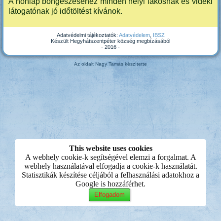
A honlap böngészéséhez minden helyi lakosnak és vidéki
látogatónak jó időtöltést kívánok.
Adatvédelmi tájékoztatók:
Adatvédelem
,
IBSZ
Készült Hegyhátszentpéter község megbízásából
- 2016 -
Az oldalt Nagy Tamás készítette
This website uses cookies
A webhely cookie-k segítségével elemzi a forgalmat. A
webhely használatával elfogadja a cookie-k használatát.
Statisztikák készítése céljából a felhasználási adatokhoz a
Google is hozzáférhet.
Elfogadom