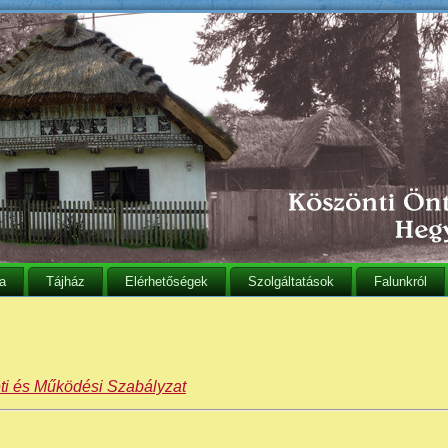
ia
Tájház
Elérhetőségek
Szolgáltatások
Falunkról
ti és Működési Szabályzat