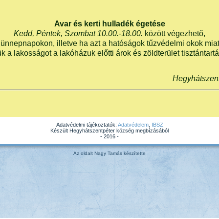
Avar és kerti hulladék égetése
Kedd, Péntek, Szombat 10.00.-18.00.
között végezhető,
ünnepnapokon, illetve ha azt a hatóságok tűzvédelmi okok miatt 
k a lakosságot a lakóházuk előtti árok és zöldterület tisztántart
Hegyhátszen
Adatvédelmi tájékoztatók:
Adatvédelem
,
IBSZ
Készült Hegyhátszentpéter község megbízásából
- 2016 -
Az oldalt Nagy Tamás készítette