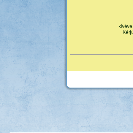
kivéve 
Kérjü