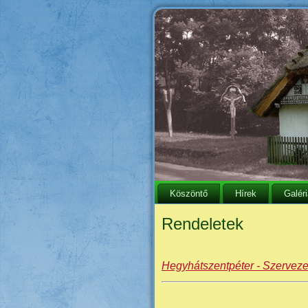
Köszöntő
Hírek
Galér
Rendeletek
Hegyhátszentpéter - Szerveze