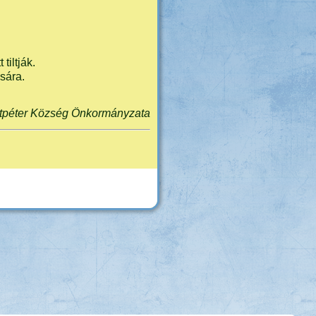
tiltják.
ására.
tpéter Község Önkormányzata