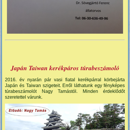
Japán Taiwan kerékpáros túrabeszámoló
2016. év nyarán pár vasi fiatal kerékpárral körbejárta
Japán és Taiwan szigeteit. Erről láthatunk egy fényképes
túrabeszámolót Nagy Tamástól. Minden érdeklődőt
szeretettel várunk.